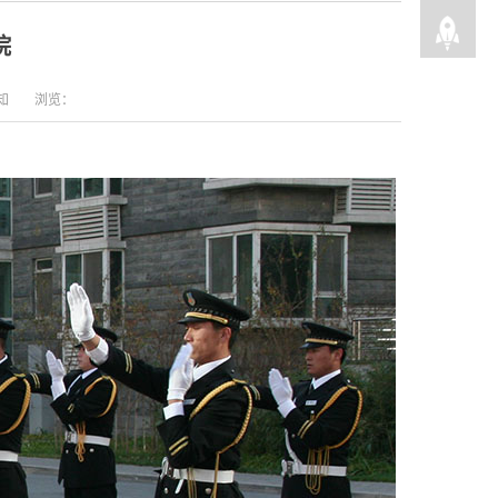
院
知
浏览：