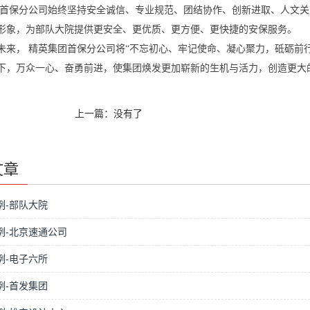
首保分公司始终坚持安全诚信、专业规范、团结协作、创新进取、人文关
形象，为
部队大院
提供更安全、更优质、更方便、更快捷的安保服务。
未来， 精英集团首保分公司将“不忘初心、牢记使命、凝心聚力，砥砺前
下，万众一心、奋勇前进，使集团焕发更加崭新的生机与活力，创造更大
上一篇：没有了
文章
例-部队大院
例-北京速通公司
例-电子六所
例-首发集团