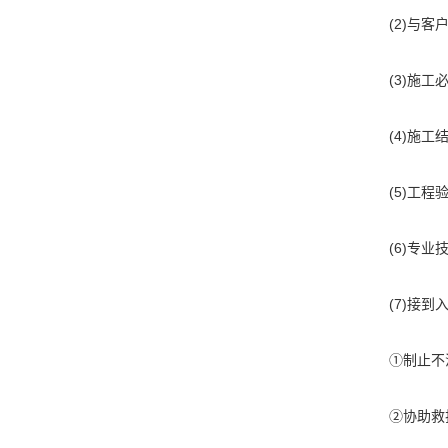
(2)与
(3)施
(4)施
(5)工
(6)专
(7)接
①制止不
②协助救