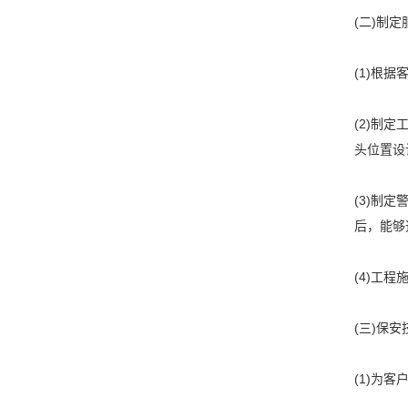
(二)制
(1)根
(2)制
头位置设
(3)制
后，能够
(4)工
(三)保
(1)为