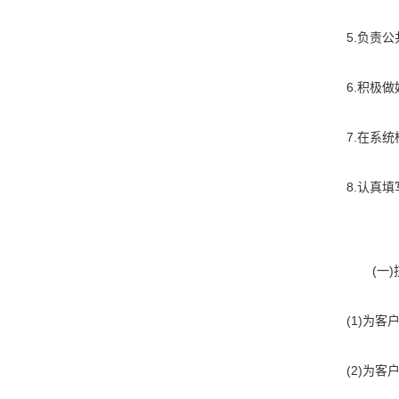
5.负责
6.积极
7.在系
8.认真
· (一)
(1)为
(2)为