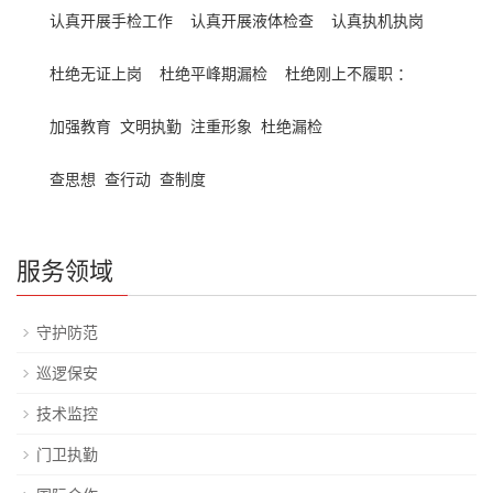
认真开展手检工作 认真开展液体检查 认真执机执岗
杜绝无证上岗 杜绝平峰期漏检 杜绝刚上不履职 ：
加强教育 文明执勤 注重形象 杜绝漏检
查思想 查行动 查制度
服务领域
守护防范
巡逻保安
技术监控
门卫执勤