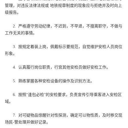
管理
，对违反法律法规或 地铁规章
制度
的现象应与拒绝并及时向上
级报告。
2. 严格遵守劳动纪律，不迟到，不早退，不擅离职守，不做与
工作无关的事情。
3. 按规定着装上岗，佩戴标示要规范，自觉维护安检人员岗位
形象。
4. 认真履行岗位职责，行宫其他安检员做好安检工作。
5. 熟练掌握各种安检设备的操作及识别方法。
6. 按照“逢包必检”的安检要求，负责宣传引导乘客进入安检区
域。
7. 对可疑物品惊醒针对性探测，确定可以物性质，及时
移交
现
场民-警处理并做好记录。