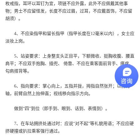
枚戒指，耳环以耳钉为宜，项链不应外露，此外不应佩戴其他事
物；男士不应留怪发，长度不应过眉，过耳，不应戴首饰，不应留
胡须）。
4、不应染指甲和留长指甲（指甲长度在12毫米以内），女士应
淡妆上岗。
5、站姿要求：上身整支头正目平，下额微收、挺胸收腹、腰直
肩平；不应双手抱胸、插兜、 倚靠、不应在乘客面前背手、瘙痒、
勾肩搭背等。
6、指向要求：掌心向上，五指并拢，拇指自然张开；以肘为
轴，前臂自然上抬伸直；视线移向指示方向。
做到“四”到位（即手到、眼到、话到、表情到）。
7、在车站拥挤处通过时：应说“对不起”等礼貌用语；不应应硬
挤硬撞或扒拉乘客强行通过。