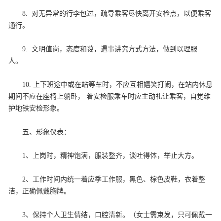
8. 对无异常的行李包过，疏导乘客尽快离开安检点，以便乘客
通行。
9. 文明值岗，态度和蔼，遇事讲究方式方法，做到以理服
人。
10. 上下班途中或在站等车时，不应互相嬉笑打闹，在站内休息
期间不应在座椅上躺卧， 着安检服乘车时应主动礼让乘客，自觉维
护地铁安检形象。
五、形象仪表：
1、上岗时，精神饱满，服装整齐，谈吐得体，举止大方。
2、工作时间内统一着应季工作服，黑色、棕色皮鞋，衣着整
洁，正确佩戴胸牌。
3、保持个人卫生情结，口腔清新。（女士需束发，只可佩戴一