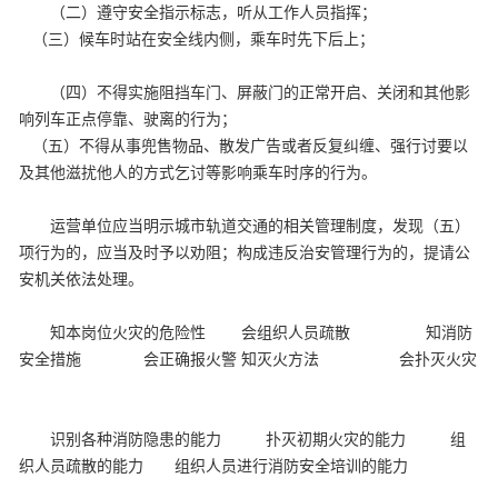
（二）遵守安全指示标志，听从工作人员指挥；
（三）候车时站在安全线内侧，乘车时先下后上；
（四）不得实施阻挡车门、屏蔽门的正常开启、关闭和其他影
响列车正点停靠、驶离的行为；
（五）不得从事兜售物品、散发广告或者反复纠缠、强行讨要以
及其他滋扰他人的方式乞
讨等影响乘车时序的行为。
运营单位应当明示城市轨道交通的相关管理制度，发现（五）
项行为的，应当及时予以劝阻；构成违反治安管理行为的，提请公
安机关依法处理。
知本岗位火灾的危险性 会组织人员疏散 知消防
安全措施 会正确报火警 知灭火方法 会扑灭火灾
识别各种消防隐患的能力 扑灭初期火灾的能力 组
织人员疏散的能力
组织人员进行消防安全
培训
的能力