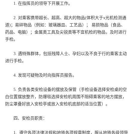
1. 在指挥员的领导下开展工作。
2. 对乘客携带超长、超高、超大的物品(体积大于x光机检测通
道)；易碎物品（例如：玻璃器皿、工艺品）； 易损物品（食品、
药品、电脑）；金属类工具及尖锐类等不宜机检的物品，及时进行
手检。
3. 遇特殊群体，包括残障人士、孕妇以及不良于行的乘客主动
进行手检。
4. 发现可疑物及时向指挥员报告。
5. 负责各类安检设备的摆放及保管（手检设备选择安检桌的空
白位置摆放整齐，防爆毯选择安检机周围不阻碍乘客的地方摆放，
防尘罩叠好放入安检亭或放入安检机底部的适当位置）。
四、安检员职责：
1. 遵守各项法律法规和地铁各项规章
制度
，服从地铁各级领导