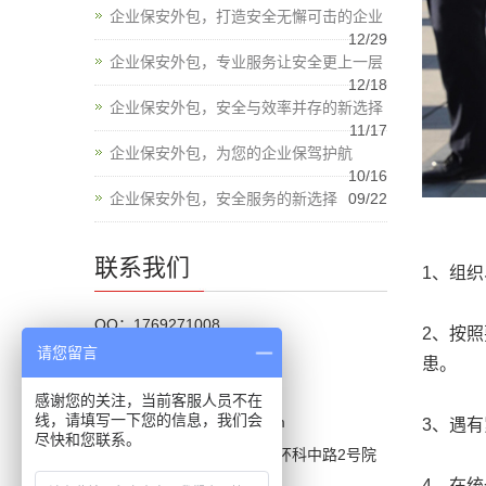
企业保安外包，打造安全无懈可击的企业
12/29
企业保安外包，专业服务让安全更上一层
12/18
企业保安外包，安全与效率并存的新选择
11/17
企业保安外包，为您的企业保驾护航
10/16
企业保安外包，安全服务的新选择
09/22
联系我们
1、组
QQ：1769271008
2、按
请您留言
手机：13910932223
患。
电话：56865190-6012
感谢您的关注，当前客服人员不在
线，请填写一下您的信息，我们会
邮箱：jyshoubao@163.com
3、遇
尽快和您联系。
地址：北京市通州区马驹桥环科中路2号院
12号楼
4、在